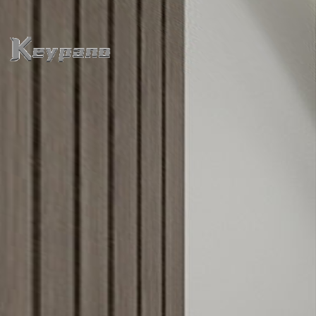
0:00 / 0:00
loading 33%
加载中...
Exit VR
VR Setup