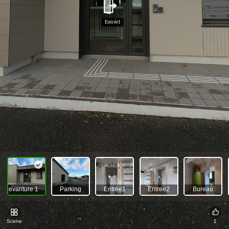
Entrée1
Devanture 1
Parking
Entrée1
Entree2
Bureau
Scene
1