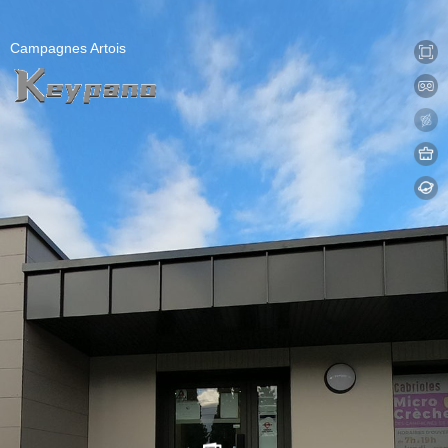
0:00 / 0:00
加载中...
Exit VR
VR Setup
Campagnes Artois