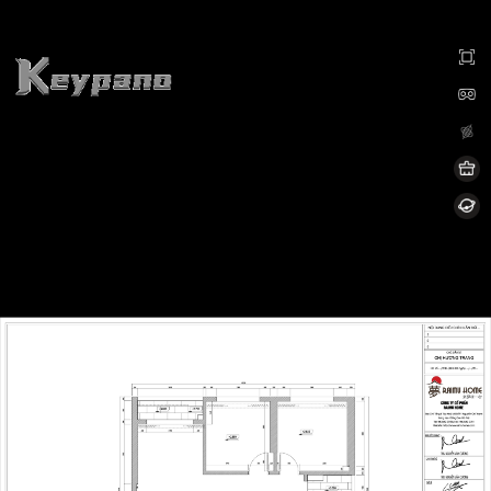
0:00 / 0:00
加载中...
Exit VR
VR Setup