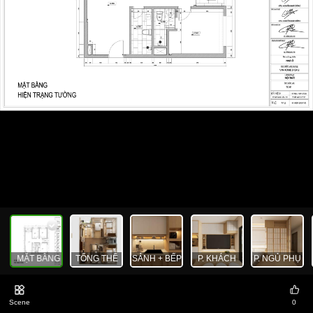
MẶT BẰNG
TỔNG THỂ
SẢNH + BẾP
P. KHÁCH
P. NGỦ PHỤ
Scene
0