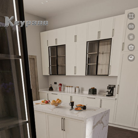
0:00 / 0:00
loading 13%
加载中...
Exit VR
VR Setup