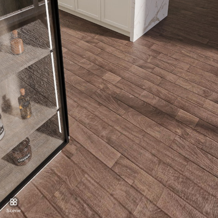
0001
0003
0002
Scene