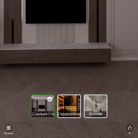
Спальня т чап
Гардеробная
Ванная
Scene
0