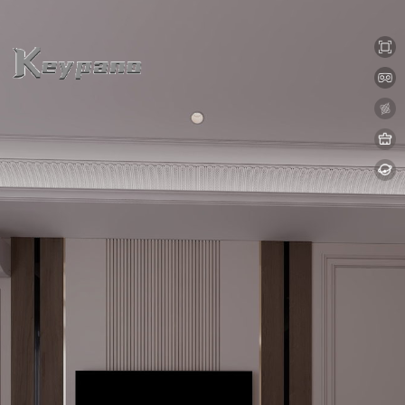
0:00 / 0:00
加载中...
Exit VR
VR Setup