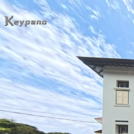
0:00 / 0:00
加载中...
Exit VR
VR Setup