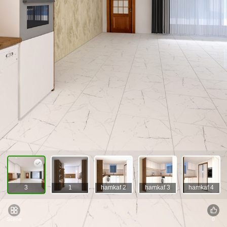
3
1
hamkaf 2
hamkaf 3
hamkaf 4
Scene
0