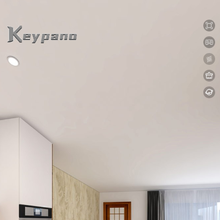
0:00 / 0:00
loading 17%
加载中...
Exit VR
VR Setup