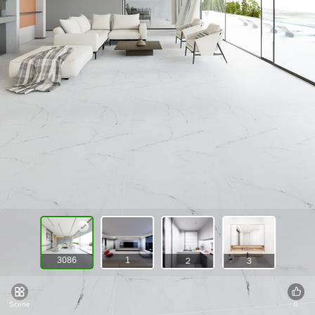
3086
1
２
３
Scene
0