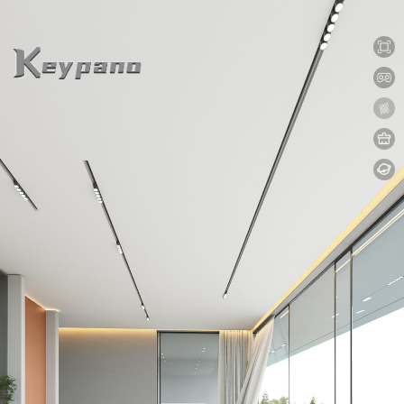
0:00 / 0:00
loading 50%
加载中...
Exit VR
VR Setup