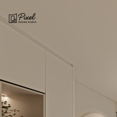
0:00 / 0:00
loading 17%
加载中...
Exit VR
VR Setup