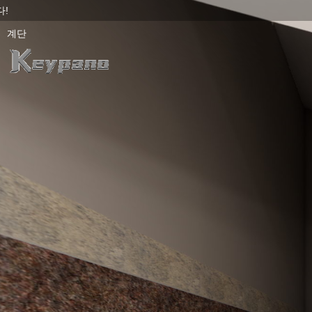
0:00 / 0:00
Exit VR
VR Setup
계단