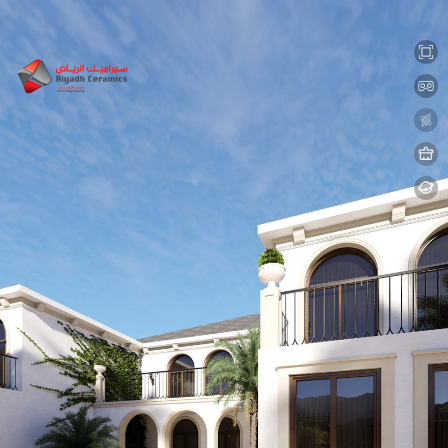
0:00 / 0:00
loading 29%
加载中...
Exit VR
VR Setup