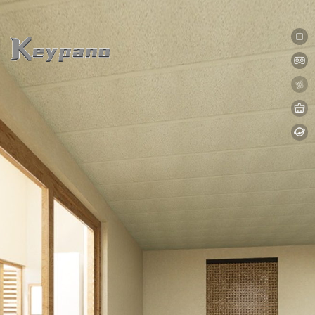
0:00 / 0:00
加载中...
Exit VR
VR Setup