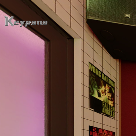
0:00 / 0:00
loading 38%
加载中...
Exit VR
VR Setup