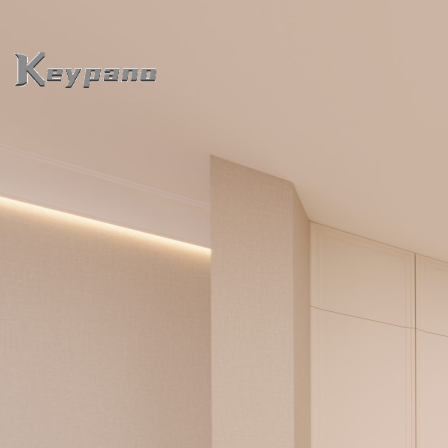
0:00 / 0:00
加载中...
Exit VR
VR Setup