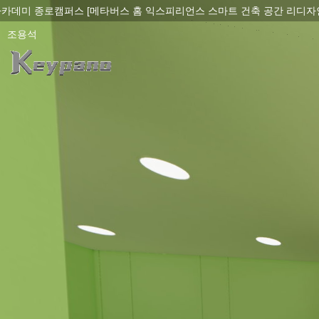
0:00 / 0:00
loading 33%
加载中...
Exit VR
VR Setup
타버스 홈 익스피리언스 스마트 건축 공간 리디자인 VR 콘텐츠 개발]
조용석