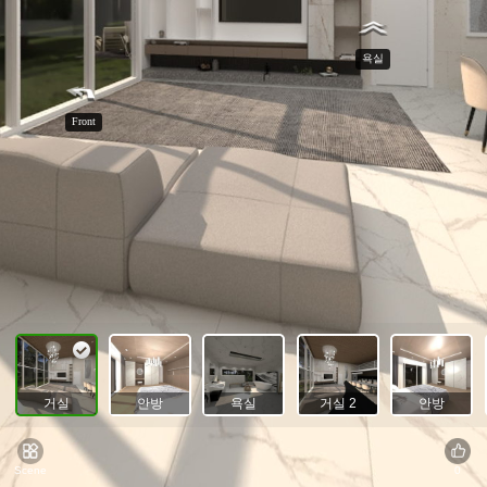
욕실
Front
거실
안방
욕실
거실 2
안방
Scene
0