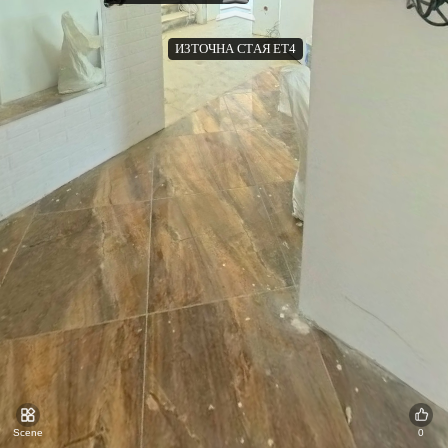
ИЗТОЧНА СТАЯ ЕТ4
АНТРЕ:КОРИДОР ЕТ4
ИЗТОЧНА
ЗАПАДНА
БАНЯ С
ИЗТОЧНА
СПАЛНЯ
СПАЛНЯ
ТОАЛЕТ
СТАЯ ЕТ4
ЕТ4
ЕТ4
СПАЛНИ
ЕТ4
Scene
0