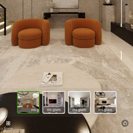
ms glam 2.VRayCam013_Post
ms glam
ms glam
ms glam
2.VRayCam004_Post
2.VRayCam002_Post
2.VRayCam001_Post
Scene
0