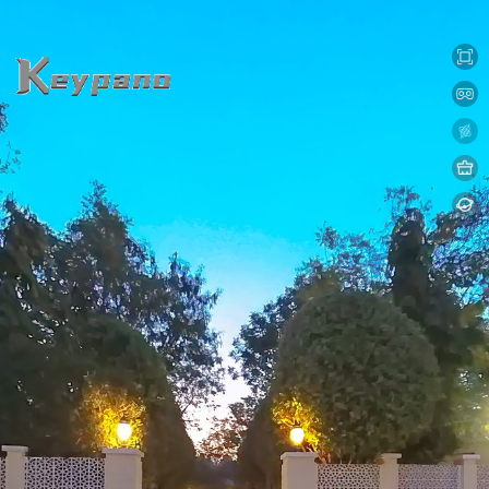
0:00 / 0:00
加载中...
Exit VR
VR Setup