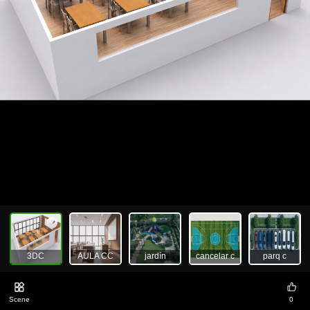
3DC
AULA CC
jardín
cancelar c
parq c
Scene
0