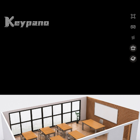
0:00 / 0:00
加载中...
Exit VR
VR Setup