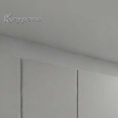
0:00 / 0:00
加载中...
Exit VR
VR Setup