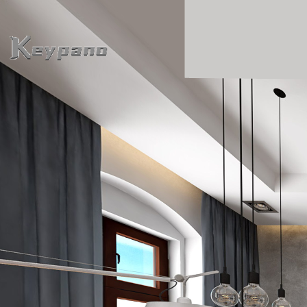
0:00 / 0:00
loading 17%
加载中...
Exit VR
VR Setup