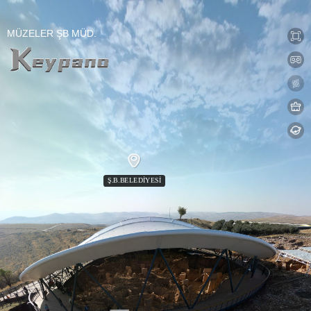
0:00 / 0:00
loading 75%
加载中...
Exit VR
VR Setup
MÜZELER ŞB MÜD.
Ş.B.BELEDİYESİ