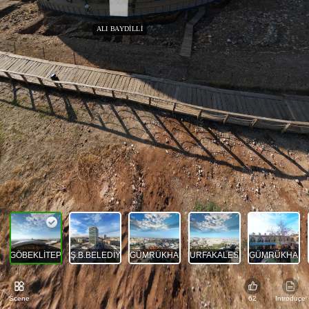
ALI BAYDİLLİ
GÖBEKLİTEPE
Ş.B.BELEDİYESİ
GÜMRÜKHAN
URFAKALESİ
GÜMRÜKHAN
Scene
62
Introduce