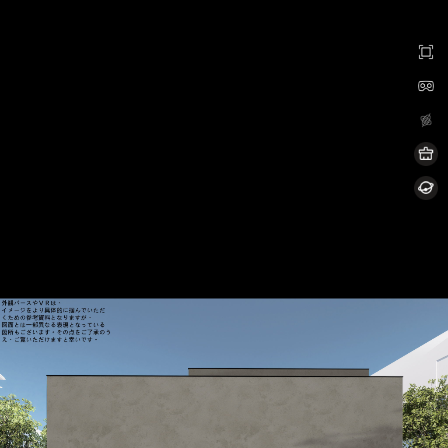
0:00 / 0:00
加载中...
Exit VR
VR Setup