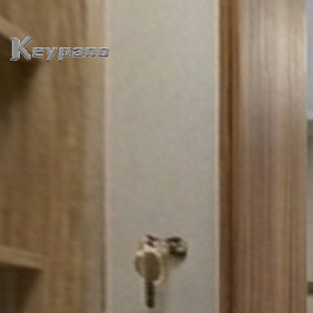
0:00 / 0:00
加载中...
Exit VR
VR Setup