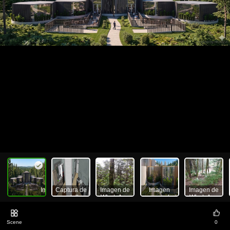
Imagen generada por Gemini_gxtpuagxtpuagxtp
Captura de
Imagen de
Imagen
Imagen de
pantalla
WhatsApp
generada
WhatsApp
2026-06-02
2026-06-02
por
2026-06-02
164555
a las
Gemini_5br5hf5br5hf5br5
a las
17:44:04
17:44:05
Scene
0