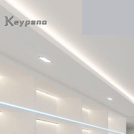
0:00 / 0:00
loading 33%
加载中...
Exit VR
VR Setup